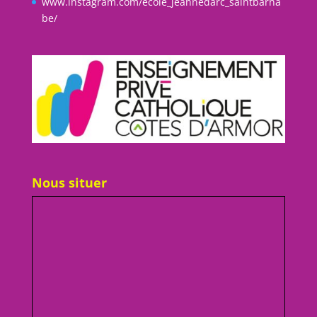
www.instagram.com/ecole_jeannedarc_saintbarna
be/
Nous situer