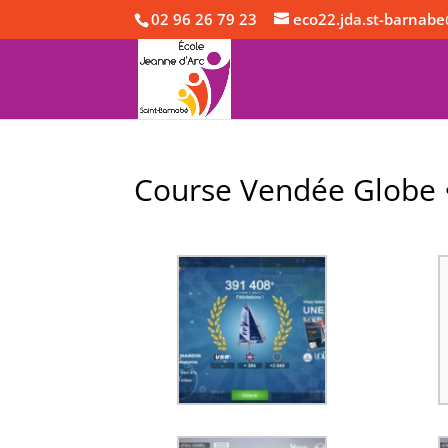
02 96 26 79 23
eco22.jda.st-barnabe
Course Vendée Globe •