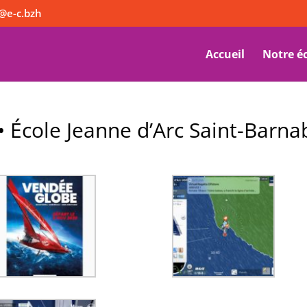
@e-c.bzh
Accueil
Notre é
 École Jeanne d’Arc Saint-Barna