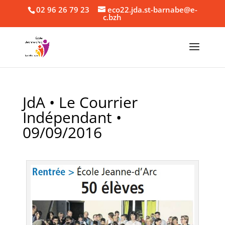
02 96 26 79 23
eco22.jda.st-barnabe@e-
c.bzh
JdA • Le Courrier
Indépendant •
09/09/2016