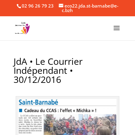
02 96 26 79 23
eco22.jda.st-barnabe@e-
c.bzh
JdA • Le Courrier
Indépendant •
30/12/2016