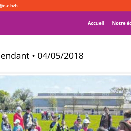
@e-c.bzh
Accueil
Notre é
épendant • 04/05/2018