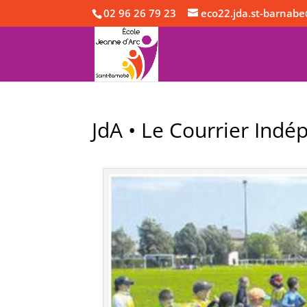
02 96 26 79 23
eco22.jda.st-barnabe
JdA • Le Courrier Ind