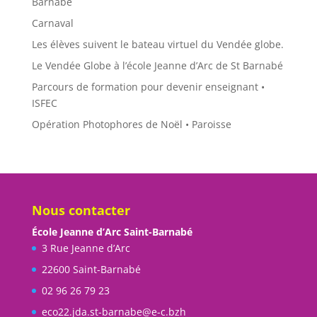
Barnabé
Carnaval
Les élèves suivent le bateau virtuel du Vendée globe.
Le Vendée Globe à l’école Jeanne d’Arc de St Barnabé
Parcours de formation pour devenir enseignant •
ISFEC
Opération Photophores de Noël • Paroisse
Nous contacter
École Jeanne d’Arc Saint-Barnabé
3 Rue Jeanne d’Arc
22600 Saint-Barnabé
02 96 26 79 23
eco22.jda.st-barnabe@e-c.bzh