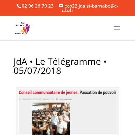
02 96 26 79 23
eco22.jda.st-barnabe@e-
c.bzh
JdA • Le Télégramme •
05/07/2018