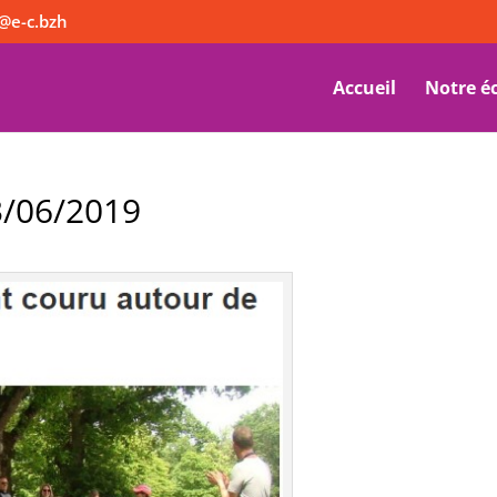
@e-c.bzh
Accueil
Notre é
3/06/2019