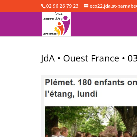
02 96 26 79 23
eco22.jda.st-barnabe
JdA • Ouest France • 0