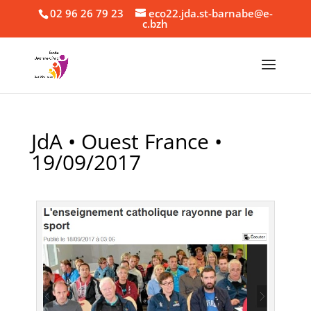
02 96 26 79 23
eco22.jda.st-barnabe@e-
c.bzh
JdA • Ouest France •
19/09/2017