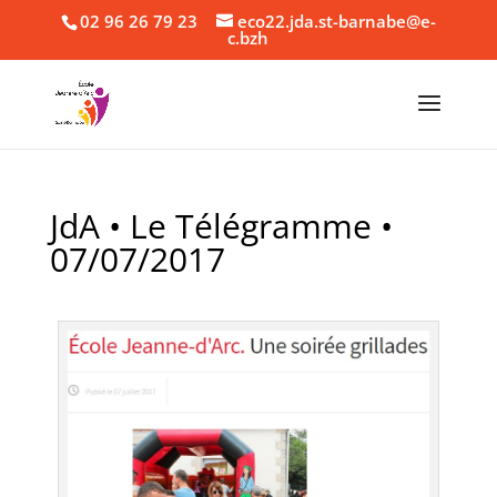
02 96 26 79 23
eco22.jda.st-barnabe@e-
c.bzh
JdA • Le Télégramme •
07/07/2017