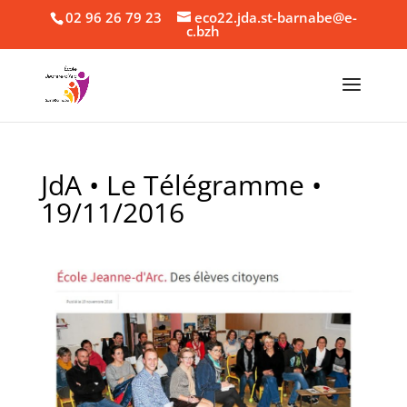
02 96 26 79 23
eco22.jda.st-barnabe@e-
c.bzh
JdA • Le Télégramme •
19/11/2016