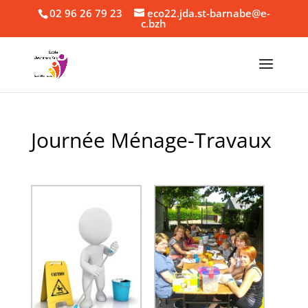
02 96 26 79 23
eco22.jda.st-barnabe@e-
c.bzh
Journée Ménage-Travaux