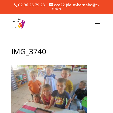
02 96 26 79 23
eco22.jda.st-barnabe@e-
c.bzh
IMG_3740