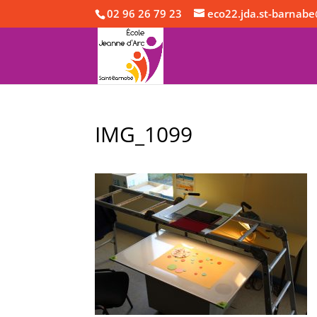
02 96 26 79 23
eco22.jda.st-barnabe
IMG_1099