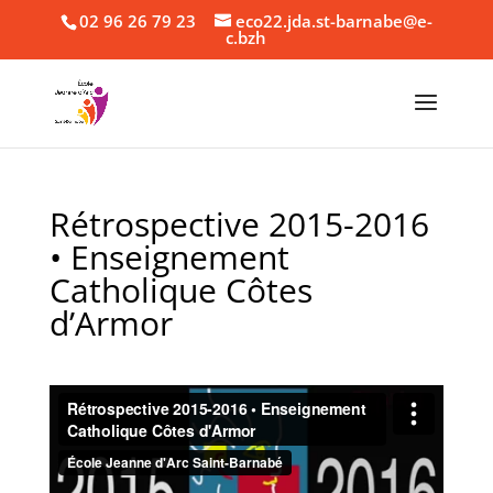
02 96 26 79 23
eco22.jda.st-barnabe@e-
c.bzh
Rétrospective 2015-2016
• Enseignement
Catholique Côtes
d’Armor